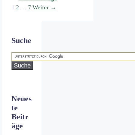
Seite
Seite
Seite
1
2
…
7
Weiter
→
Suche
Neues
te
Beitr
äge