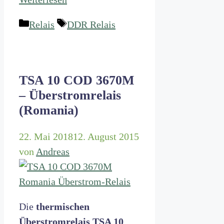
Kategorien
Schlagwörter
Relais
DDR Relais
TSA 10 COD 3670M
– Überstromrelais
(Romania)
22. Mai 2018
12. August 2015
von
Andreas
Die
thermischen
Überstromrelais TSA 10