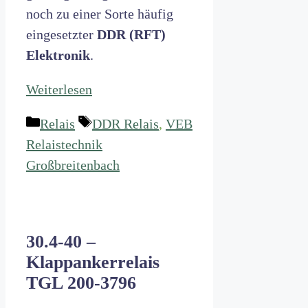
noch zu einer Sorte häufig
eingesetzter
DDR (RFT)
Elektronik
.
Weiterlesen
Kategorien
Schlagwörter
Relais
DDR Relais
,
VEB
Relaistechnik
Großbreitenbach
30.4-40 –
Klappankerrelais
TGL 200-3796